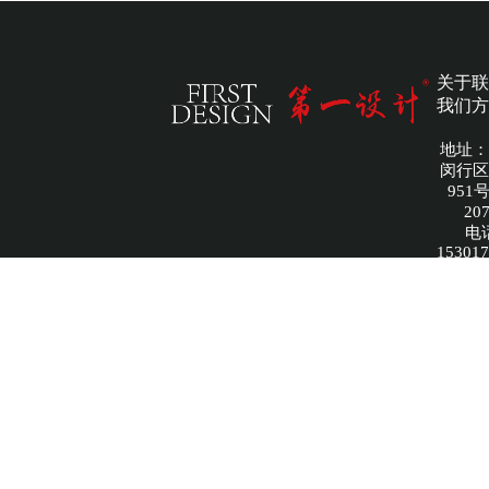
关于
联
我们
方
地址：
闵行区
951
20
电
15301
圣狼（
文化传
公司 
备案
IC
20240
腾云建
商家提
服务