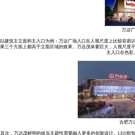
万达
以建筑主立面和主入口为例：万达广场入口在人视尺度上比较容易
果三个方面上都高于立面区域的效果。万达茂体量巨大，人视尺度
主入口在色彩
合肥万
其次，万达茂鲜明的娱乐主题性需要融入更多的创新设计。
LED
和