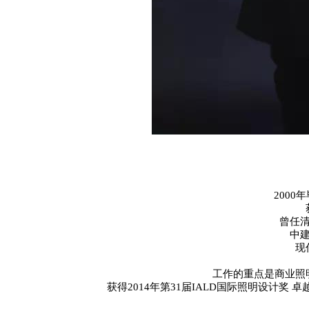
2000
年
曾任
中
现
工作的重点是商业照
获得
2014
年第
31
届
IALD
国际照明设计奖 卓