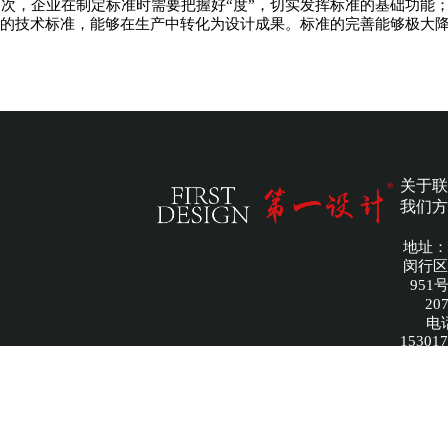
次，企业在制定标准时需要把握好
“度”，切实发挥标准的基础功能
的技术标准，能够在生产中转化为设计成果。标准的完善能够极大
关于
联
我们
方
地址：
闵行区
951
20
电
15301
圣狼（
文化传
公司 
备案