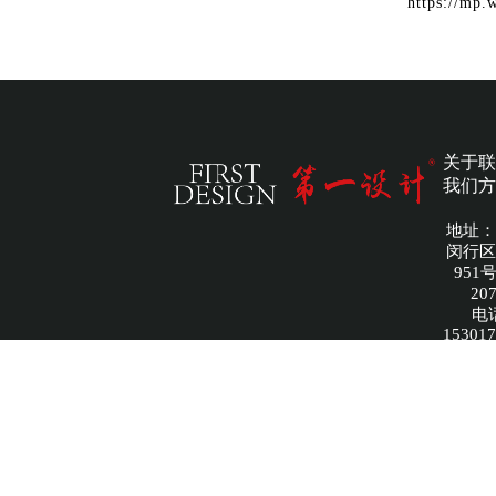
https://mp
关于
联
我们
方
地址：
闵行区
951
20
电
15301
圣狼（
文化传
公司 
备案
IC
20240